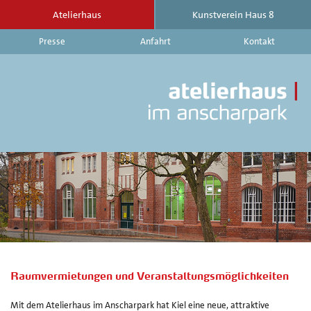
Atelierhaus
Kunstverein Haus 8
Presse
Anfahrt
Kontakt
At
im
An
|
Ku
Ha
8
-
Ak
Au
Ve
au
d
Raumvermietungen und Veranstaltungsmöglichkeiten
At
im
Mit dem Atelierhaus im Anscharpark hat Kiel eine neue, attraktive
An