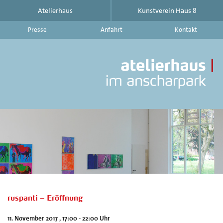
Atelierhaus
Kunstverein Haus 8
Presse
Anfahrt
Kontakt
At
im
An
|
Ku
Ha
8
-
Ak
Au
Ve
au
d
ruspanti – Eröffnung
At
im
11. November 2017 , 17:00 - 22:00 Uhr
An