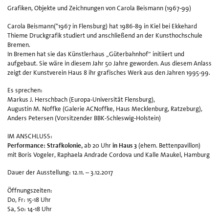
Grafiken, Objekte und Zeichnungen von Carola Beismann (1967-99)
Ki
un
Carola Beismann(*1967 in Flensburg) hat 1986-89 in Kiel bei Ekkehard
v
Thieme Druckgrafik studiert und anschließend an der Kunsthochschule
Ku
Bremen.
Ha
In Bremen hat sie das Künstlerhaus „Güterbahnhof“ initiiert und
8
aufgebaut. Sie wäre in diesem Jahr 50 Jahre geworden. Aus diesem Anlass
e.
zeigt der Kunstverein Haus 8 ihr grafisches Werk aus den Jahren 1995-99.
Es sprechen:
Markus J. Herschbach (Europa-Universität Flensburg),
Augustin M. Noffke (Galerie ACNoffke, Haus Mecklenburg, Ratzeburg),
Anders Petersen (Vorsitzender BBK-Schleswig-Holstein)
IM ANSCHLUSS:
Performance: Strafkolonie,
ab 20 Uhr
in Haus 3
(ehem. Bettenpavillon)
mit Boris Vogeler, Raphaela Andrade Cordova und Kalle Maukel, Hamburg
Dauer der Ausstellung: 12.11. – 3.12.2017
Öffnungszeiten:
Do, Fr: 15-18 Uhr
Sa, So: 14-18 Uhr