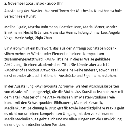
2. November 2021 , 18:00 - 21:00 Uhr
Ki
Ausstellung der Masterabsolvent*innen der Muthesius Kunsthochschule
un
Bereich Freie Kunst
v
Ku
Melina Bigale, Myrtha Bohrmann, Beatrice Born, Maria Börner, Moritz
Ha
Brinkmann, Hecht & Lantin, Franziska Heims, In Jung, Jinhwi Lee, Angela
8
Vega, Merle Voigt, Ziqiu Zhao
e.
Ein Akronym ist ein Kurzwort, das aus den Anfangsbuchstaben oder -
silben mehrerer Wörter oder Elemente in einem Kompositum
zusammengesetzt wird. »MFA« ist eine in dieser Weise gebildete
Abkürzung für einen akademischen Titel. Sie könnte aber auch für
»Mother of Ferocious Artworks« oder eine Reihe anderer, sowohl real
existierender als auch fiktionaler Ausdrücke und Eigennamen stehen.
In der Ausstellung »My Favourite Acronym« werden Abschlussarbeiten
von Absolvent*innen gezeigt, die die Muthesius Kunsthochschule 2021 mit
dem Titel »Master of Fine Arts« verlassen. Im Master-Studium Freie
Kunst mit den Schwerpunkten Bildhauerei, Malerei, Keramik,
Medienkunst, Zeichnung & Druckgrafik sowie interdisziplinäre Praxis geht
es nicht nur um einen kompetenten Umgang mit den verschiedenen
Medientechniken; es geht auch und vor allen Dingen um die Entwicklung
einer eigenen künstlerischen Position.