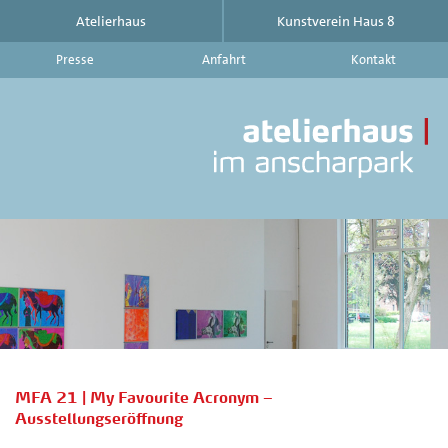
Atelierhaus
Kunstverein Haus 8
Presse
Anfahrt
Kontakt
At
im
An
|
Ku
Ha
8
-
Ak
Au
Ve
au
d
MFA 21 | My Favourite Acronym –
At
Ausstellungseröffnung
im
An