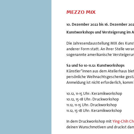
MEZZO MIX
10. Dezember 2022 bis 16. Dezember 20
Kunstworkshops und Versteigerung im A
Die Jahresendausstellung MIX des Kunst
anderer Form statt. An ihrer Stelle ver
sogenannte amerikanische Versteigerun
Sa und So 10-11.12: Kunstworkshops
Künstler*innen aus dem Atelierhaus bie
persönliche Weihnachtsgeschenke gestal
Anmeldung ist nicht erforderlich, komm´
10.12, 11-15 Uhr: Keramikworkshop
10.12, 15-18 Uhr: Druckworkshop
11.12, 11-15 Uhr: Druckworkshop
11.12, 15-18 Uhr: Keramikworkshop
In dem Druckworkshop mit
Ying-Chih C
deinen Wunschmotiven und druckst dam