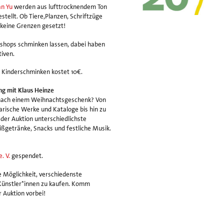
n Yu
werden aus lufttrocknendem Ton
tellt. Ob Tiere,Planzen, Schriftzüge
d keine Grenzen gesetzt!
kshops schminken lassen, dabei haben
tiven.
 Kinderschminken kostet 10€.
ung mit Klaus Heinze
he nach einem Weihnachtsgeschenk? Von
arische Werke und Kataloge bis hin zu
der Auktion unterschiedlichste
ißgetränke, Snacks und festliche Musik.
e. V.
gespendet.
ie Möglichkeit, verschiedenste
Künstler*innen zu kaufen. Komm
 Auktion vorbei!