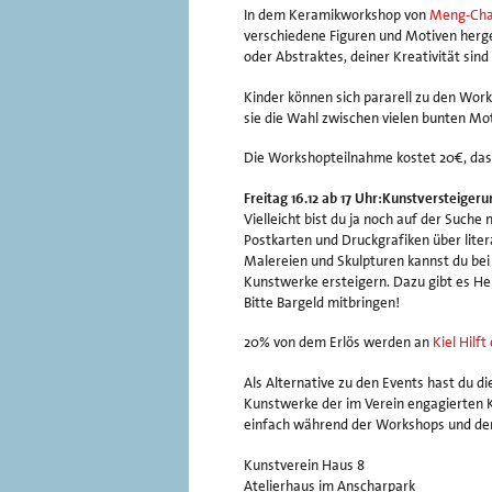
In dem Keramikworkshop von
Meng-Cha
verschiedene Figuren und Motiven herges
oder Abstraktes, deiner Kreativität sin
Kinder können sich pararell zu den Wor
sie die Wahl zwischen vielen bunten Mo
Die Workshopteilnahme kostet 20€, das
Freitag 16.12 ab 17 Uhr:Kunstversteiger
Vielleicht bist du ja noch auf der Suc
Postkarten und Druckgrafiken über liter
Malereien und Skulpturen kannst du bei 
Kunstwerke ersteigern. Dazu gibt es He
Bitte Bargeld mitbringen!
20% von dem Erlös werden an
Kiel Hilft 
Als Alternative zu den Events hast du d
Kunstwerke der im Verein engagierten 
einfach während der Workshops und der
Kunstverein Haus 8
Atelierhaus im Anscharpark