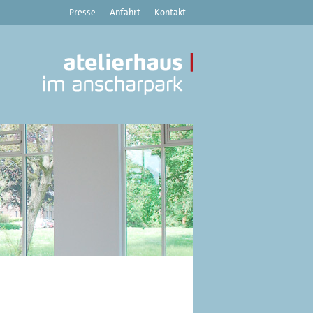
Presse
Anfahrt
Kontakt
Atelierhaus
im
Anscharpark
|
Kunstverein
Haus
8
-
Aktuelles,
Austellungen,
Veranstaltungen
aus
dem
Atelierhaus
im
Anscharpark,
Kiel
und