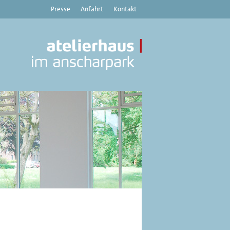
Presse
Anfahrt
Kontakt
Atelierhaus
im
Anscharpark
|
Kunstverein
Haus
8
-
Aktuelles,
Austellungen,
Veranstaltungen
aus
dem
Atelierhaus
im
Anscharpark,
Kiel
und