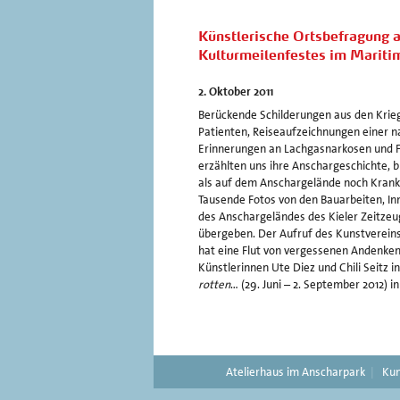
Künstlerische Ortsbefragung a
Kulturmeilenfestes im Mariti
2. Oktober 2011
Berückende Schilderungen aus den Kri
Patienten, Reiseaufzeichnungen einer 
Erinnerungen an Lachgasnarkosen und F
erzählten uns ihre Anschargeschichte, b
als auf dem Anschargelände noch Kran
Tausende Fotos von den Bauarbeiten, In
des Anschargeländes des Kieler Zeitze
übergeben. Der Aufruf des Kunstvereins
hat eine Flut von vergessenen Andenken 
Künstlerinnen Ute Diez und Chili Seitz 
rotten
… (29. Juni – 2. September 2012) 
Atelierhaus im Anscharpark
Kun