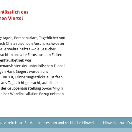
nlässlich des
men Viertel
egstagen, Bombenarlam, Tagebücher von
nach China reisenden Anscharschwester,
euerwehreinsätze – die Besucher
rachten uns alte Fotos aus den Zeiten
kenhausbetrieb war.
nenansichten der unterirdischen Tunnel
ugen Hans Siegert wurden uns
 Haus 8, Erinnerungsstücke zu stiften,
ans Tageslicht gebracht, auf die die
in der Gruppenausstellung
Something is
in einer Wandinstallation Bezug nehmen.
stverein Haus 8 e.V.
Impressum und rechtliche Hinweise
Hinweise zum Da