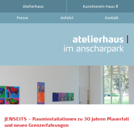
Atelierhaus
Kunstverein Haus 8
Presse
Anfahrt
Kontakt
At
im
An
|
Ku
Ha
8
-
Ak
Au
Ve
au
d
JENSEITS – Rauminstallationen zu 30 Jahren Mauerfall
At
und neuen Grenzerfahrungen
im
An