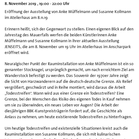
8. November 2019 , 19:00 - 22:00 Uhr
Ki
Eröffnung der Ausstellung von Anke Müffelmann und Susanne Kollmann
un
im Atelierhaus am 8.11.19
v
Ku
Erinnern heißt, sich der Gegenwart zu stellen: Einen eigenen Blick auf den
Ha
Jahrestag des Mauerfalls werfen die beiden Künstlerinnen Anke
8
Müffelmann und Susanne Kollmann in ihrer aktuellen Ausstellung
e.
JENSEITS, die am 8. November um 19 Uhr im Atelierhaus im Anscharpark
eröffnet wird.
Neuralgischer Punkt der Rauminstallation von Anke Müffelmann ist ein so
genannter Stocknagel, ursprünglich gemacht, um nach erreichtem Ziel am
Wanderstock befestigt zu werden. Das Souvenir der 1970er Jahre zeigt
die Sicht von Harzwanderern auf die deutsch-deutsche Grenze. Als Relief
vergrößert, geschwärzt und in Reihe montiert, wird daraus die Arbeit
„Todesstreifen“. Wann wird aus einer Grenze ein Todesstreifen? Eine
Grenze, bei der Menschen das Risiko des eigenen Todes in Kauf nehmen
um sie zu überwinden, ein neues Leben vor Augen? Die Arbeit der
diesjährigen BBK-Kunstpreisträgerin fordert auf, die Geschichte als
Anlass zu nehmen, um heute existierende Todesstreifen zu hinterfragen.
Um heutige Todesstreifen und existenzielle Situationen kreist auch die
Rauminstallation von Susanne Kollmann, die sich mit kulinarischen