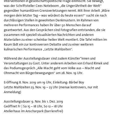
Interventionen in gesellschaftspolitische Frage einmischt. Sie bewegt,
was der Schriftsteller Cees Noteboom „die Ungerührtheit der Welt“
gegenüber humanitären Grenzverletzungen nennt. Mit ihrer Arbeit „Wäre
morgen dein letzter Tag – was würdest du heute essen?“ sucht sie nach
durchlässigen Stellen in gewohnten Denkmustern. Im Rahmen von
mehreren Performances haben ihr über 50 Menschen darauf
geantwortet. Aus den Gesprächen sind Fotografien entstanden, die sie
zusammen mit speziell visualisierten Nachrichten und anderen
Materialien zu einer scheinbar heilen Welt montiert. Die Tafel mitten im
Raum lädt ein zur kontroversen Debatte und zu einer weiteren
kulinarischen Performance „Letzte Mahlzeiten“.
Während der Ausstellungsdauer sind zudem Künstler*innen und
Veranstaltungen zu Gast. Unter anderem Arbeiten von Erhard Rimek und
das Podiumsgespräch „Alle Macht geht vom Volke aus – Macht und
Ohnmacht von Bürgerbewegungen“ am 28. Nov. 19 Uhr.
Eröffnung 8. Nov. 2019 um 19 Uhr, Einleitung: Bärbel Boy
Letzte Mahlzeiten 23. Nov. 19 – 23 Uhr (menue kontrovers, nur mit
Anmeldung)
Ausstellungsdauer 9. Nov. bis 1. Dez. 2019
Geöffnet Fr | Sa 15 – 18 Uhr, So 12 – 18 Uhr
Atelierhaus im Anscharpark (barrierefrei)