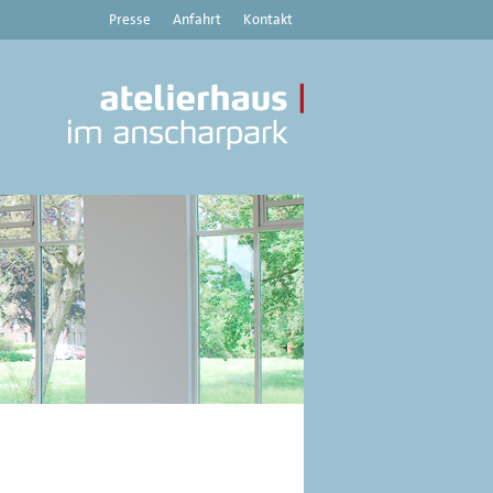
Presse
Anfahrt
Kontakt
Atelierhaus
im
Anscharpark
|
Kunstverein
Haus
8
-
Aktuelles,
Austellungen,
Veranstaltungen
aus
dem
Atelierhaus
im
Anscharpark,
Kiel
und