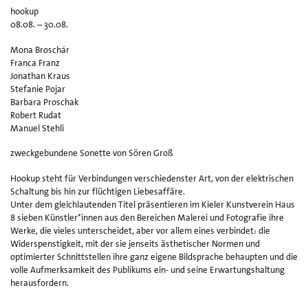
hookup
Ki
08.08. – 30.08.
un
v
Mona Broschár
Ku
Franca Franz
Ha
Jonathan Kraus
8
Stefanie Pojar
e.
Barbara Proschak
Robert Rudat
Manuel Stehli
zweckgebundene Sonette von Sören Groß
Hookup steht für Verbindungen verschiedenster Art, von der elektrischen
Schaltung bis hin zur flüchtigen Liebesaffäre.
Unter dem gleichlautenden Titel präsentieren im Kieler Kunstverein Haus
8 sieben Künstler*innen aus den Bereichen Malerei und Fotografie ihre
Werke, die vieles unterscheidet, aber vor allem eines verbindet: die
Widerspenstigkeit, mit der sie jenseits ästhetischer Normen und
optimierter Schnittstellen ihre ganz eigene Bildsprache behaupten und die
volle Aufmerksamkeit des Publikums ein- und seine Erwartungshaltung
herausfordern.