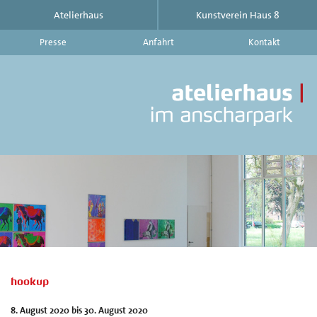
Atelierhaus
Kunstverein Haus 8
Presse
Anfahrt
Kontakt
At
im
An
|
Ku
Ha
8
-
Ak
Au
Ve
au
d
hookup
At
im
8. August 2020 bis 30. August 2020
An