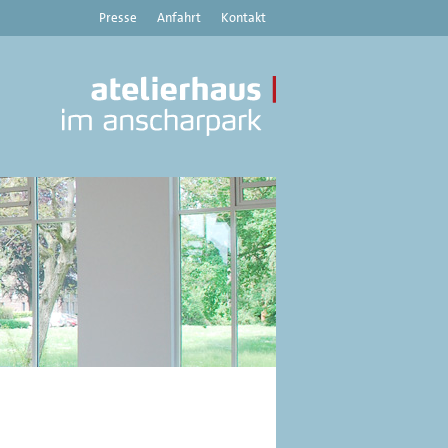
Presse
Anfahrt
Kontakt
Atelierhaus
im
Anscharpark
|
Kunstverein
Haus
8
-
Aktuelles,
Austellungen,
Veranstaltungen
aus
dem
Atelierhaus
im
Anscharpark,
Kiel
und