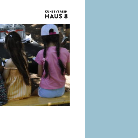
vom
Kunstverin
Haus
8
e.V.