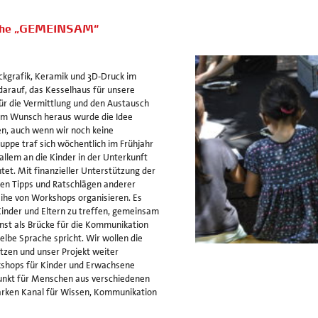
eihe „GEMEINSAM“
ckgrafik, Keramik und 3D-Druck im
darauf, das Kesselhaus für unsere
für die Vermittlung und den Austausch
em Wunsch heraus wurde die Idee
en, auch wenn wir noch keine
uppe traf sich wöchentlich im Frühjahr
 allem an die Kinder in der Unterkunft
tet. Mit finanzieller Unterstützung der
elen Tipps und Ratschlägen anderer
ihe von Workshops organisieren. Es
Kinder und Eltern zu treffen, gemeinsam
nst als Brücke für die Kommunikation
elbe Sprache spricht. Wir wollen die
tzen und unser Projekt weiter
kshops für Kinder und Erwachsene
fpunkt für Menschen aus verschiedenen
tarken Kanal für Wissen, Kommunikation