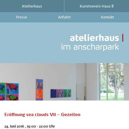
Atelierhaus
Kunstverein Haus 8
Presse
Anfahrt
Kontakt
At
im
An
|
Ku
Ha
8
-
Ak
Au
Ve
au
d
Eröffnung sea clouds VII – Gezeiten
At
im
24. Juni 2016 , 19:00 - 22:00 Uhr
An