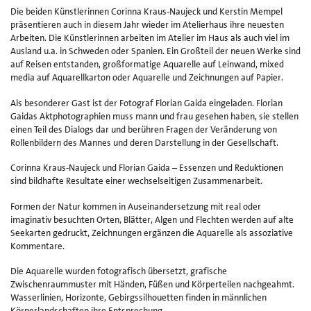
Die beiden Künstlerinnen Corinna Kraus-Naujeck und Kerstin Mempel
Ki
präsentieren auch in diesem Jahr wieder im Atelierhaus ihre neuesten
un
Arbeiten. Die Künstlerinnen arbeiten im Atelier im Haus als auch viel im
v
Ausland u.a. in Schweden oder Spanien. Ein Großteil der neuen Werke sind
Ku
auf Reisen entstanden, großformatige Aquarelle auf Leinwand, mixed
Ha
media auf Aquarellkarton oder Aquarelle und Zeichnungen auf Papier.
8
e.
Als besonderer Gast ist der Fotograf Florian Gaida eingeladen. Florian
Gaidas Aktphotographien muss mann und frau gesehen haben, sie stellen
einen Teil des Dialogs dar und berühren Fragen der Veränderung von
Rollenbildern des Mannes und deren Darstellung in der Gesellschaft.
Corinna Kraus-Naujeck und Florian Gaida – Essenzen und Reduktionen
sind bildhafte Resultate einer wechselseitigen Zusammenarbeit.
Formen der Natur kommen in Auseinandersetzung mit real oder
imaginativ besuchten Orten, Blätter, Algen und Flechten werden auf alte
Seekarten gedruckt, Zeichnungen ergänzen die Aquarelle als assoziative
Kommentare.
Die Aquarelle wurden fotografisch übersetzt, grafische
Zwischenraummuster mit Händen, Füßen und Körperteilen nachgeahmt.
Wasserlinien, Horizonte, Gebirgssilhouetten finden in männlichen
Körperlandschaften ihre Entsprechung.