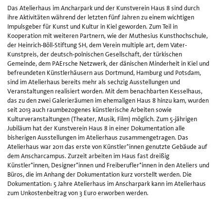
Das Atelierhaus im Ancharpark und der Kunstverein Haus 8 sind durch
Ki
ihre Aktivitäten während der letzten fünf Jahren zu einem wichtigen
un
Impulsgeber für Kunst und Kultur in Kiel geworden. Zum Teil in
v
Kooperation mit weiteren Partnern, wie der Muthesius Kunsthochschule,
Ku
der Heinrich-Böll-Stiftung SH, dem Verein multiple art, dem Vater-
Ha
Kunstpreis, der deutsch-polnischen Gesellschaft, der türkischen
8
Gemeinde, dem PAErsche Netzwerk, der dänischen Minderheit in Kiel und
e.
befreundeten Künstlerhäusern aus Dortmund, Hamburg und Potsdam,
sind im Atelierhaus bereits mehr als sechzig Ausstellungen und
Veranstaltungen realisiert worden. Mit dem benachbarten Kesselhaus,
das zu den zwei Galerieräumen im ehemaligen Haus 8 hinzu kam, wurden
seit 2013 auch raumbezogenes künstlerische Arbeiten sowie
Kulturveranstaltungen (Theater, Musik, Film) möglich. Zum 5-jährigen
Jubiläum hat der Kunstverein Haus 8 in einer Dokumentation alle
bisherigen Ausstellungen im Atelierhaus zusammengetragen. Das
Atelierhaus war 2011 das erste von Künstler*innen genutzte Gebäude auf
dem Anscharcampus. Zurzeit arbeiten im Haus fast dreißig
Künstler*innen, Designer*innen und Freiberufler*innen in den Ateliers und
Büros, die im Anhang der Dokumentation kurz vorstellt werden. Die
Dokumentation: 5 Jahre Atelierhaus im Anscharpark kann im Atelierhaus
zum Unkostenbeitrag von 3 Euro erworben werden.