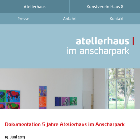
Atelierhaus
Kunstverein Haus 8
Presse
Anfahrt
Kontakt
At
im
An
|
Ku
Ha
8
-
Ak
Au
Ve
au
d
Dokumentation 5 Jahre Atelierhaus im Anscharpark
At
im
19. Juni 2017
An