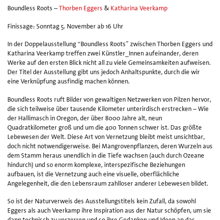
Boundless Roots –
Thorben Eggers
&
Katharina Veerkamp
Ki
un
Finissage: Sonntag 5. November ab 16 Uhr
v
Ku
In der Doppelausstellung “Boundless Roots” zwischen Thorben Eggers und
Ha
Katharina Veerkamp treffen zwei Künstler_Innen aufeinander, deren
8
Werke auf den ersten Blick nicht all zu viele Gemeinsamkeiten aufweisen.
e.
Der Titel der Ausstellung gibt uns jedoch Anhaltspunkte, durch die wir
eine Verknüpfung ausfindig machen können.
Boundless Roots ruft Bilder von gewaltigen Netzwerken von Pilzen hervor,
die sich teilweise über tausende Kilometer unterirdisch erstrecken – Wie
der Hallimasch in Oregon, der über 8000 Jahre alt, neun
Quadratkilometer groß und um die 400 Tonnen schwer ist. Das größte
Lebewesen der Welt. Diese Art von Vernetzung bleibt meist unsichtbar,
doch nicht notwendigerweise. Bei Mangrovenpflanzen, deren Wurzeln aus
dem Stamm heraus unendlich in die Tiefe wachsen (auch durch Ozeane
hindurch) und so enorm komplexe, interspezifische Beziehungen
aufbauen, ist die Vernetzung auch eine visuelle, oberflächliche
Angelegenheit, die den Lebensraum zahlloser anderer Lebewesen bildet.
So ist der Naturverweis des Ausstellungstitels kein Zufall, da sowohl
Eggers als auch Veerkamp ihre Inspiration aus der Natur schöpfen, um sie
dann technisch zu verzerren und so ihre Gedanken und Ideen an das