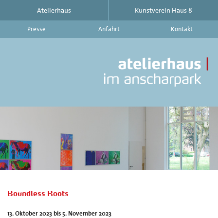
Atelierhaus
Kunstverein Haus 8
Presse
Anfahrt
Kontakt
At
im
An
|
Ku
Ha
8
-
Ak
Au
Ve
au
d
Boundless Roots
At
im
13. Oktober 2023 bis 5. November 2023
An