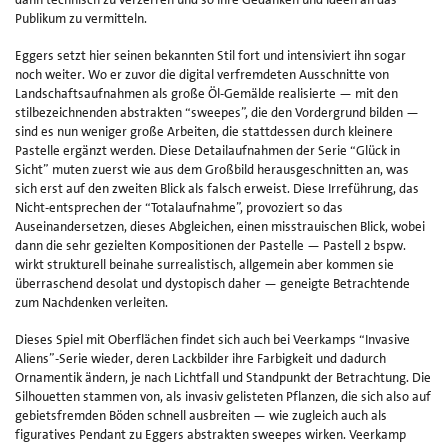
Publikum zu vermitteln.
Eggers setzt hier seinen bekannten Stil fort und intensiviert ihn sogar
noch weiter. Wo er zuvor die digital verfremdeten Ausschnitte von
Landschaftsaufnahmen als große Öl-Gemälde realisierte — mit den
stilbezeichnenden abstrakten “sweepes”, die den Vordergrund bilden —
sind es nun weniger große Arbeiten, die stattdessen durch kleinere
Pastelle ergänzt werden. Diese Detailaufnahmen der Serie “Glück in
Sicht” muten zuerst wie aus dem Großbild herausgeschnitten an, was
sich erst auf den zweiten Blick als falsch erweist. Diese Irreführung, das
Nicht-entsprechen der “Totalaufnahme”, provoziert so das
Auseinandersetzen, dieses Abgleichen, einen misstrauischen Blick, wobei
dann die sehr gezielten Kompositionen der Pastelle — Pastell 2 bspw.
wirkt strukturell beinahe surrealistisch, allgemein aber kommen sie
überraschend desolat und dystopisch daher — geneigte Betrachtende
zum Nachdenken verleiten.
Dieses Spiel mit Oberflächen findet sich auch bei Veerkamps “Invasive
Aliens”-Serie wieder, deren Lackbilder ihre Farbigkeit und dadurch
Ornamentik ändern, je nach Lichtfall und Standpunkt der Betrachtung. Die
Silhouetten stammen von, als invasiv gelisteten Pflanzen, die sich also auf
gebietsfremden Böden schnell ausbreiten — wie zugleich auch als
figuratives Pendant zu Eggers abstrakten sweepes wirken. Veerkamp