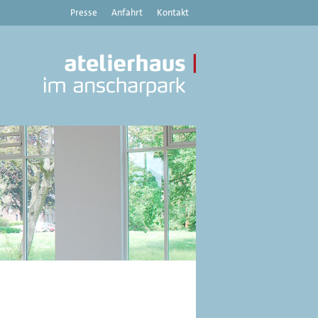
Presse
Anfahrt
Kontakt
Atelierhaus
im
Anscharpark
|
Kunstverein
Haus
8
-
Aktuelles,
Austellungen,
Veranstaltungen
aus
dem
Atelierhaus
im
Anscharpark,
Kiel
und