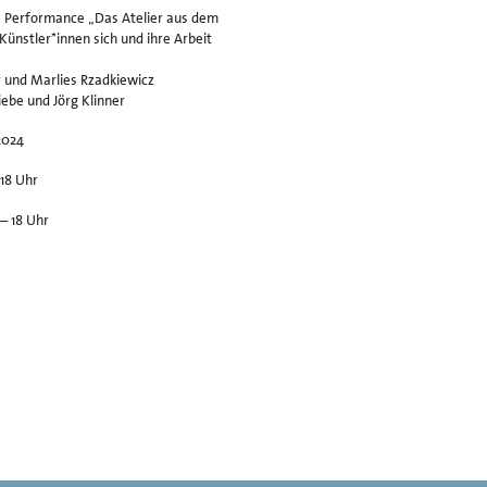
ie Performance „Das Atelier aus dem
 Künstler*innen sich und ihre Arbeit
er und Marlies Rzadkiewicz
iebe und Jörg Klinner
2024
18 Uhr
 – 18 Uhr