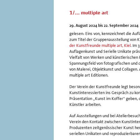
1/… multiple art
29. August 2024 bis 22. September 2024
gelesen: Eins von, kennzeichnet die Aufl
zum Titel der Gruppenausstellung von K
der Kunstfreunde multiple art, Kiel
. Im 
Auflagenkunst und Serielle Unikate präse
Vielfalt von Werken und künstlerischen
Spannungsfeld von fotografischen und d
von Malerei, Objektkunst und Collagen.
multiple art Editionen.
Der Verein der Kunstfreunde legt beson
Kunstinteressierten ins Gespräch zu ko
Präsentation „Kunst im Koffer“ geben, d
Künstler arbeiten.
Auf Ausstellungen und bei Atelierbesuch
Verein den Kontakt zwischen Kunstinte
Produzenten zeitgenössischer Kunst her
seriellen Unikaten und reproduzierbaren