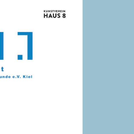
vom
Kunstverin
Haus
8
e.V.