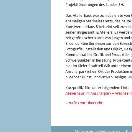
Projektförderungen des Landes SH.
Das Atelierhaus war 2011 das erste von
ehemaligen Marinelazaretts, das heute
Kunstverein Haus 8 betreibt seit 2011 d
seinen insgesamt 14 Ateliers. Es werde
zeitgenössischer Kunst von jungen und e
Bildende Künstler:innen aus den Bereic
Fotografie, Installation und Objekt, De
Kommunikation, Grafik und Produktdesig
Schwerpunkten in Beratung, Projektentw
hier im Kieler Stadtteil Wik unter ein
Anscharpark ist ein Ort der Produktion 
bildender Kunst, innovativen Designs u
Kurzprofil/-film unter folgendem Link:
Atelierhaus im Anscharpark – Wechselnd
« zurück zur Übersicht
Dokumentation
Berichterstattun
2019
in
den
Kieler
Nachrichten
Atelierhaus im Anscharpark
Kun