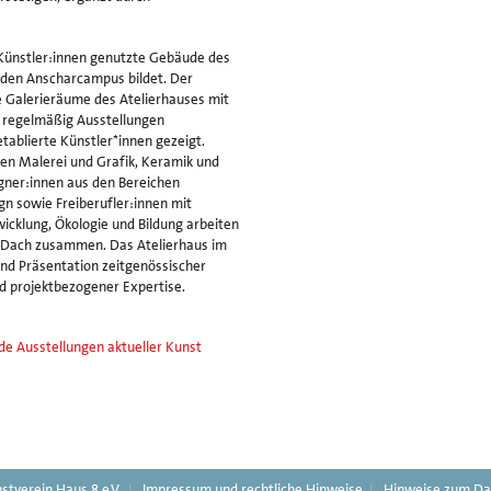
 Künstler:innen genutzte Gebäude des
 den Anscharcampus bildet. Der
ie Galerieräume des Atelierhauses mit
n regelmäßig Ausstellungen
tablierte Künstler*innen gezeigt.
hen Malerei und Grafik, Keramik und
signer:innen aus den Bereichen
n sowie Freiberufler:innen mit
icklung, Ökologie und Bildung arbeiten
em Dach zusammen. Das Atelierhaus im
und Präsentation zeitgenössischer
nd projektbezogener Expertise.
e Ausstellungen aktueller Kunst
g
stverein Haus 8 e.V.
Impressum und rechtliche Hinweise
Hinweise zum Da