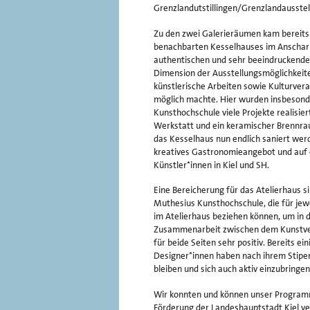
Grenzlandutstillingen/Grenzlandausstel
Zu den zwei Galerieräumen kam bereits
benachbarten Kesselhauses im Anscharp
authentischen und sehr beeindruckende
Dimension der Ausstellungsmöglichkeit
künstlerische Arbeiten sowie Kulturver
möglich machte. Hier wurden insbesond
Kunsthochschule viele Projekte realisie
Werkstatt und ein keramischer Brennrau
das Kesselhaus nun endlich saniert wer
kreatives Gastronomieangebot und auf
Künstler*innen in Kiel und SH.
Eine Bereicherung für das Atelierhaus s
Muthesius Kunsthochschule, die für jewe
im Atelierhaus beziehen können, um in d
Zusammenarbeit zwischen dem Kunstvere
für beide Seiten sehr positiv. Bereits 
Designer*innen haben nach ihrem Stipen
bleiben und sich auch aktiv einzubringen
Wir konnten und können unser Programm 
Förderung der Landeshauptstadt Kiel ve