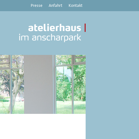
Presse
Anfahrt
Kontakt
Atelierhaus
im
Anscharpark
|
Kunstverein
Haus
8
-
Aktuelles,
Austellungen,
Veranstaltungen
aus
dem
Atelierhaus
im
Anscharpark,
Kiel
und