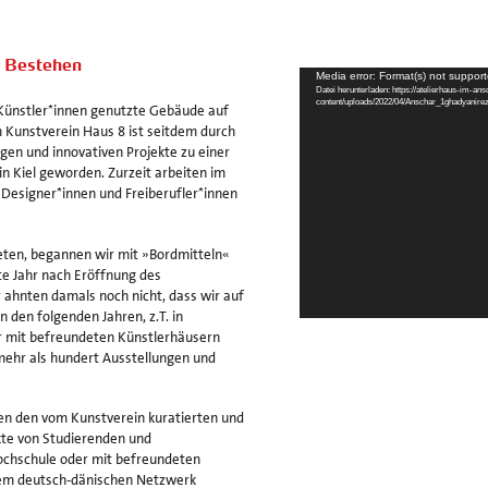
s Bestehen
Video-
Media error: Format(s) not support
Player
Datei herunterladen: https://atelierhaus-im-an
content/uploads/2022/04/Anschar_1ghadyani
 Künstler*innen genutzte Gebäude auf
Kunstverein Haus 8 ist seitdem durch
ngen und innovativen Projekte zu einer
in Kiel geworden. Zurzeit arbeiten im
, Designer*innen und Freiberufler*innen
eten, begannen wir mit »Bordmitteln«
ste Jahr nach Eröffnung des
r ahnten damals noch nicht, dass wir auf
 den folgenden Jahren, z.T. in
 mit befreundeten Künstlerhäusern
hr als hundert Ausstellungen und
en den vom Kunstverein kuratierten und
kte von Studierenden und
ochschule oder mit befreundeten
em deutsch-dänischen Netzwerk