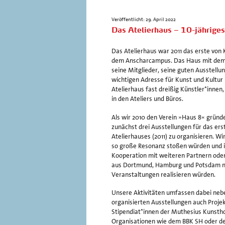
Veröffentlicht: 29. April 2022
Das Atelierhaus – 10-jährige
Das Atelierhaus war 2011 das erste von
dem Anscharcampus. Das Haus mit dem 
seine Mitglieder, seine guten Ausstellu
wichtigen Adresse für Kunst und Kultur 
Atelierhaus fast dreißig Künstler*innen
in den Ateliers und Büros.
Als wir 2010 den Verein »Haus 8« gründ
zunächst drei Ausstellungen für das er
Atelierhauses (2011) zu organisieren. Wi
so große Resonanz stoßen würden und in
Kooperation mit weiteren Partnern oder
aus Dortmund, Hamburg und Potsdam me
Veranstaltungen realisieren würden.
Unsere Aktivitäten umfassen dabei neb
organisierten Ausstellungen auch Proje
Stipendiat*innen der Muthesius Kunsth
Organisationen wie dem BBK SH oder d