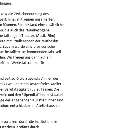
lungen.
 2013 die Zwischennutzung des
ark hinzu mit seinen unsanierten,
n Räumen. So entstand eine zusätzliche
en, die auch das raumbezogene
anstaltungen (Theater, Musik, Film)
ere mit Studierenden der Muthesius
rt. Zudem wurde eine provisorische
m installiert. Im kommenden Jahr soll
den. Wir freuen uns dann auf ein
 offene Werkstatträume für
ind seit 2016 die Stipendiat*innen der
ils zwei Jahre ein kostenfreies Atelier
er Berufstätigkeit Fuß zu fassen. Die
in und den Stipendiat*innen ist dabei
einige der angehenden Künstler*innen und
dium entschieden, im Atelierhaus zu
.
vor allem durch die institutionelle
rstetigen, ergänzt durch