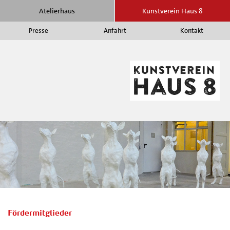
Atelierhaus
Kunstverein Haus 8
Presse
Anfahrt
Kontakt
A
i
A
|
K
H
8
-
A
Fördermitglieder