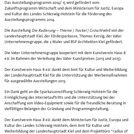
A
Das Ausstellungsprogramm 2014/ 15 wird gefördert vom
Zukunftsprogramm Wirtschaft und dem Ministerium für Justiz, Europa
V
und Kultur des Landes Schleswig-Holstein für die Förderung des
Ausstellungsprogramms 2014.
a
Die Ausstellung
Die Radierung – Thieme | Trockel | Gröschl
wird von der
d
Landeshauptstadt Kiel, der Fördesparkasse, Thomas Kersig, der Vater
A
Unternehmensgruppe, die 2 Maler und BSP Architekten Kiel gefördert.
i
Die Vater Unternehmensgruppe kooperiert mit dem Kunstverein Haus 8
e.V. im Rahmen der Verleihung des Vater Kunstpreises (2013 und 2015).
A
Der Kunstverein Haus 8 e.V. dankt dem Amt für Kultur und Weiterbildung
K
der Landeshauptstadt Kiel für die Unterstützung der Werbemaßnahmen
für ausgewählte Ausstellungen 2013.
u
Ein Dank geht an die Sparkassenstiftung Schleswig-Holstein für die
v
Ermöglichung des Internetauftritts und die Unterstützung bei der
Anschaffung von Video-Equipment sowie für die freundliche Beratung in
K
vielfältigen Belangen der Gründung und Programmgestaltung.
H
Der Kunstverein Haus 8 e.V. dankt dem Ministerium für Justiz, Europa und
8
Kultur des Landes Schleswig-Holstein, dem Amt für Kultur und
Weiterbildung der Landeshauptstadt Kiel und dem Projektbüro “radius of